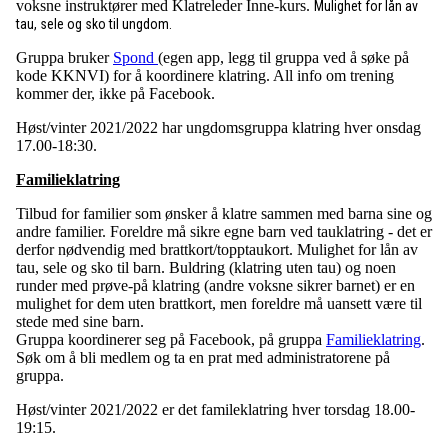
voksne instruktører med Klatreleder Inne-kurs.
Mulighet for lån av
tau, sele og sko til ungdom.
Gruppa bruker
Spond
(egen app, legg til gruppa ved å søke på
kode KKNVI) for å koordinere klatring. All info om trening
kommer der, ikke på Facebook.
Høst/vinter 2021/2022 har ungdomsgruppa klatring hver onsdag
17.00-18:30.
Familieklatring
Tilbud for familier som ønsker å klatre sammen med barna sine og
andre familier. Foreldre må sikre egne barn ved tauklatring - det er
derfor nødvendig med brattkort/topptaukort. Mulighet for lån av
tau, sele og sko til barn. Buldring (klatring uten tau) og noen
runder med prøve-på klatring (andre voksne sikrer barnet) er en
mulighet for dem uten brattkort, men foreldre må uansett være til
stede med sine barn.
Gruppa koordinerer seg på Facebook, på gruppa
Familieklatring
.
Søk om å bli medlem og ta en prat med administratorene på
gruppa.
Høst/vinter 2021/2022 er det famileklatring hver torsdag 18.00-
19:15.