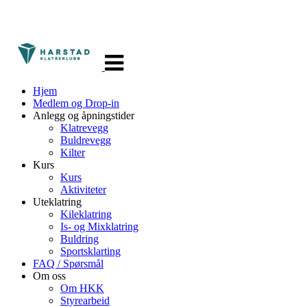
Veksle
navigasjon
Hjem
Medlem og Drop-in
Anlegg og åpningstider
Klatrevegg
Buldrevegg
Kilter
Kurs
Kurs
Aktiviteter
Uteklatring
Kileklatring
Is- og Mixklatring
Buldring
Sportsklarting
FAQ / Spørsmål
Om oss
Om HKK
Styrearbeid