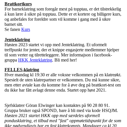
Brattkortkurs
For barneklatring som foregår mest på topptau, er det tilstrekkelig
å kun lære å sikre på topptau. Dette er et kortere og billigere kurs,
og anbefales for foreldre som vil komme i gang med å sikre
barnet sitt.
Se fanen
Kurs
Jenteklatring
Høsten 2023 startet vi opp med Jenteklatring. Et uformelt
treffpunkt for jenter, der et knippe engasjerte medlemmer hjelper
til som verter og tilretteleggere. Mer informajson i facebook-
gruppa
HKK Jenteklatring
. Bli med her!
FELLES-klatring
Hver mandag kl 19:30 er alle voksne velkommen på en klatreøkt.
Spesielt de uten klatrepartner er velkommen. Du må kunne sikre,
men etter avtale kan du komme for å øve deg på brattkort-test om
du ikke har fått avlagt denne enda. Startet opp høst 2021.
Sjefsklatrer Göran Elwinger kan kontaktes på 90 28 80 91.
Gruppa bruker også SPOND, bare å bli med via kode HSQJM.
Høsten 2021 startet HKK opp med særdeles uformell
pondusklatring, et tilbud med "fast" oppmøtetidspunkt for de som
ikke nødvendigvis har en fast klatrekompis. Mandager ca kl 20