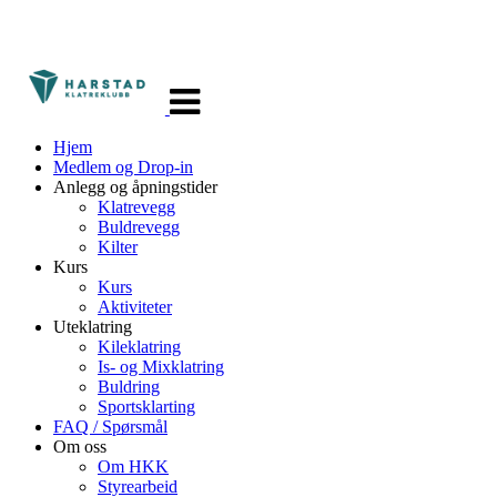
Veksle
navigasjon
Hjem
Medlem og Drop-in
Anlegg og åpningstider
Klatrevegg
Buldrevegg
Kilter
Kurs
Kurs
Aktiviteter
Uteklatring
Kileklatring
Is- og Mixklatring
Buldring
Sportsklarting
FAQ / Spørsmål
Om oss
Om HKK
Styrearbeid