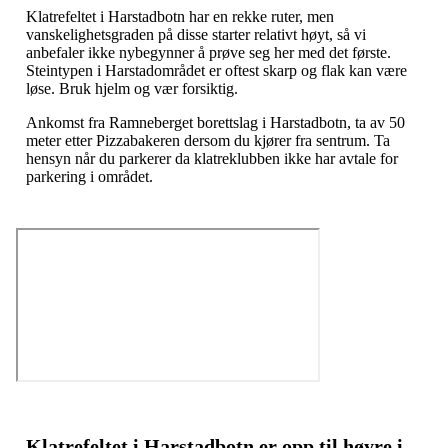
Klatrefeltet i Harstadbotn har en rekke ruter, men
vanskelighetsgraden på disse starter relativt høyt, så vi
anbefaler ikke nybegynner å prøve seg her med det første.
Steintypen i Harstadområdet er oftest skarp og flak kan være
løse. Bruk hjelm og vær forsiktig.
Ankomst fra Ramneberget borettslag i Harstadbotn, ta av 50
meter etter Pizzabakeren dersom du kjører fra sentrum. Ta
hensyn når du parkerer da klatreklubben ikke har avtale for
parkering i området.
Klatrefeltet i Harstadbotn er opp til høyre i