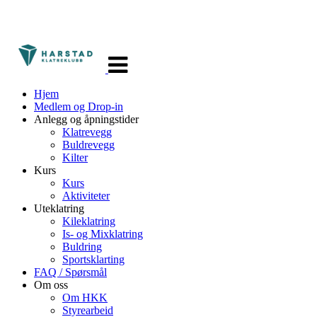
Veksle
navigasjon
Hjem
Medlem og Drop-in
Anlegg og åpningstider
Klatrevegg
Buldrevegg
Kilter
Kurs
Kurs
Aktiviteter
Uteklatring
Kileklatring
Is- og Mixklatring
Buldring
Sportsklarting
FAQ / Spørsmål
Om oss
Om HKK
Styrearbeid