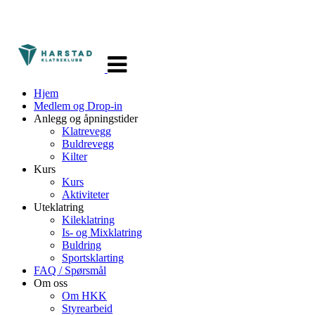
Veksle
navigasjon
Hjem
Medlem og Drop-in
Anlegg og åpningstider
Klatrevegg
Buldrevegg
Kilter
Kurs
Kurs
Aktiviteter
Uteklatring
Kileklatring
Is- og Mixklatring
Buldring
Sportsklarting
FAQ / Spørsmål
Om oss
Om HKK
Styrearbeid