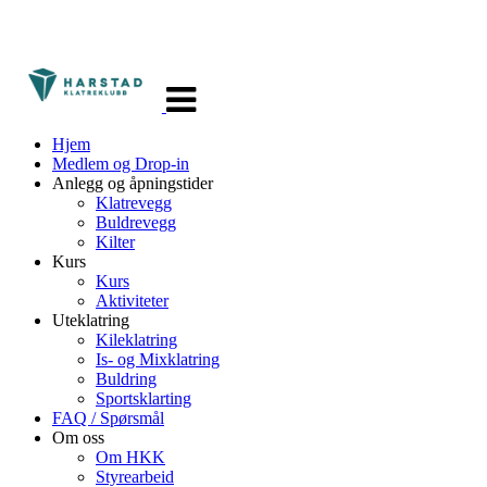
Veksle
navigasjon
Hjem
Medlem og Drop-in
Anlegg og åpningstider
Klatrevegg
Buldrevegg
Kilter
Kurs
Kurs
Aktiviteter
Uteklatring
Kileklatring
Is- og Mixklatring
Buldring
Sportsklarting
FAQ / Spørsmål
Om oss
Om HKK
Styrearbeid