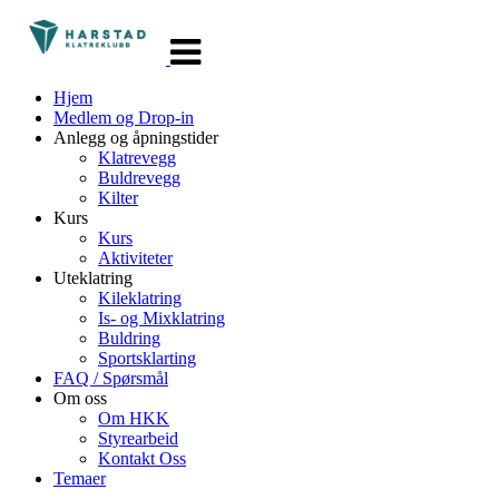
Veksle
navigasjon
Hjem
Medlem og Drop-in
Anlegg og åpningstider
Klatrevegg
Buldrevegg
Kilter
Kurs
Kurs
Aktiviteter
Uteklatring
Kileklatring
Is- og Mixklatring
Buldring
Sportsklarting
FAQ / Spørsmål
Om oss
Om HKK
Styrearbeid
Kontakt Oss
Temaer