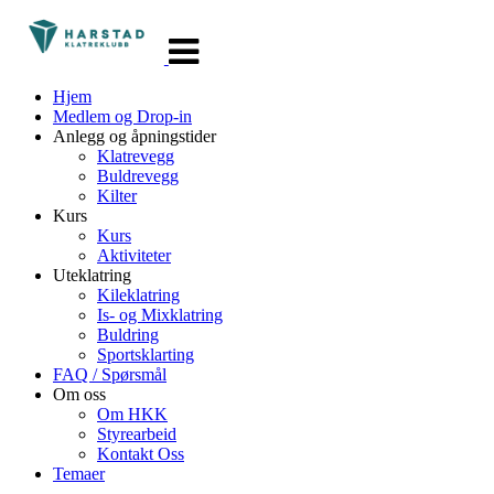
Veksle
navigasjon
Hjem
Medlem og Drop-in
Anlegg og åpningstider
Klatrevegg
Buldrevegg
Kilter
Kurs
Kurs
Aktiviteter
Uteklatring
Kileklatring
Is- og Mixklatring
Buldring
Sportsklarting
FAQ / Spørsmål
Om oss
Om HKK
Styrearbeid
Kontakt Oss
Temaer