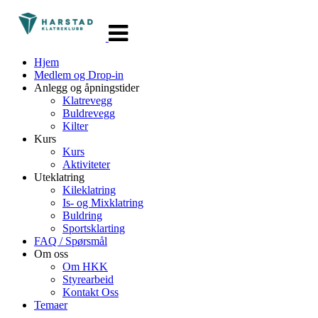
Veksle
navigasjon
Hjem
Medlem og Drop-in
Anlegg og åpningstider
Klatrevegg
Buldrevegg
Kilter
Kurs
Kurs
Aktiviteter
Uteklatring
Kileklatring
Is- og Mixklatring
Buldring
Sportsklarting
FAQ / Spørsmål
Om oss
Om HKK
Styrearbeid
Kontakt Oss
Temaer