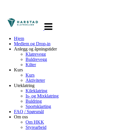
Veksle
navigasjon
Hjem
Medlem og Drop-in
Anlegg og åpningstider
Klatrevegg
Buldrevegg
Kilter
Kurs
Kurs
Aktiviteter
Uteklatring
Kileklatring
Is- og Mixklatring
Buldring
Sportsklarting
FAQ / Spørsmål
Om oss
Om HKK
Styrearbeid