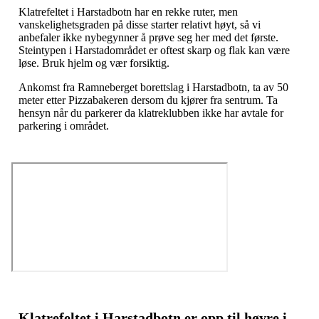
Klatrefeltet i Harstadbotn har en rekke ruter, men
vanskelighetsgraden på disse starter relativt høyt, så vi
anbefaler ikke nybegynner å prøve seg her med det første.
Steintypen i Harstadområdet er oftest skarp og flak kan være
løse. Bruk hjelm og vær forsiktig.
Ankomst fra Ramneberget borettslag i Harstadbotn, ta av 50
meter etter Pizzabakeren dersom du kjører fra sentrum. Ta
hensyn når du parkerer da klatreklubben ikke har avtale for
parkering i området.
Klatrefeltet i Harstadbotn er opp til høyre i