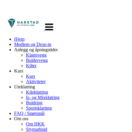
Veksle
navigasjon
Hjem
Medlem og Drop-in
Anlegg og åpningstider
Klatrevegg
Buldrevegg
Kilter
Kurs
Kurs
Aktiviteter
Uteklatring
Kileklatring
Is- og Mixklatring
Buldring
Sportsklarting
FAQ / Spørsmål
Om oss
Om HKK
Styrearbeid