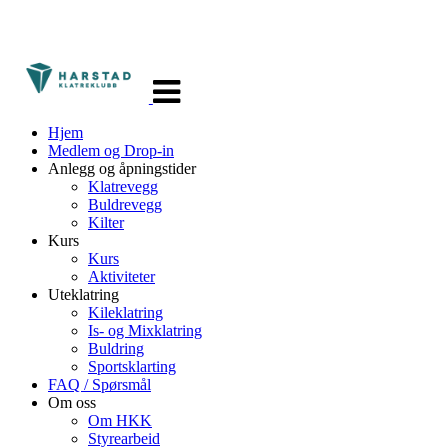
Veksle
navigasjon
Hjem
Medlem og Drop-in
Anlegg og åpningstider
Klatrevegg
Buldrevegg
Kilter
Kurs
Kurs
Aktiviteter
Uteklatring
Kileklatring
Is- og Mixklatring
Buldring
Sportsklarting
FAQ / Spørsmål
Om oss
Om HKK
Styrearbeid